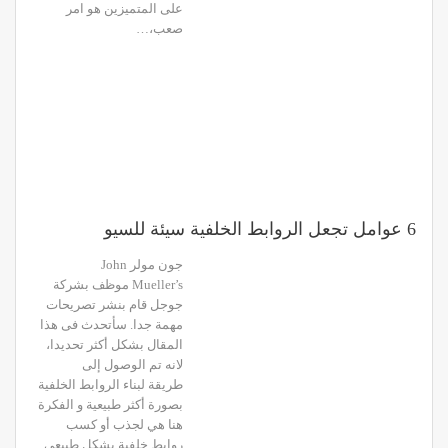
على المتميزين هو امر
صعب،…
6 عوامل تجعل الروابط الخلفية سيئة للسيو
جون مولر John
Mueller’s موظف بشركة
جوجل قام بنشر تصريحات
مهمة جدا. سأتحدث فى هذا
المقال بشكل أكثر تحديدا،
لانه تم الوصول إلى
طريقة لبناء الروابط الخلفية
بصورة أكثر طبيعية و الفكرة
هنا هي لجذب أو كسب
روابط خلفية بشكل طبيعي ,