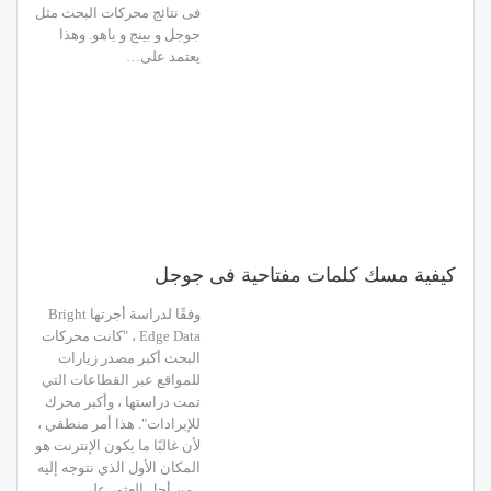
فى نتائج محركات البحث مثل
جوجل و بينج و ياهو. وهذا
يعتمد على…
كيفية مسك كلمات مفتاحية فى جوجل
وفقًا لدراسة أجرتها Bright
Edge Data ، "كانت محركات
البحث أكبر مصدر زيارات
للمواقع عبر القطاعات التي
تمت دراستها ، وأكبر محرك
للإيرادات". هذا أمر منطقي ،
لأن غالبًا ما يكون الإنترنت هو
المكان الأول الذي نتوجه إليه
، من أجل العثور على