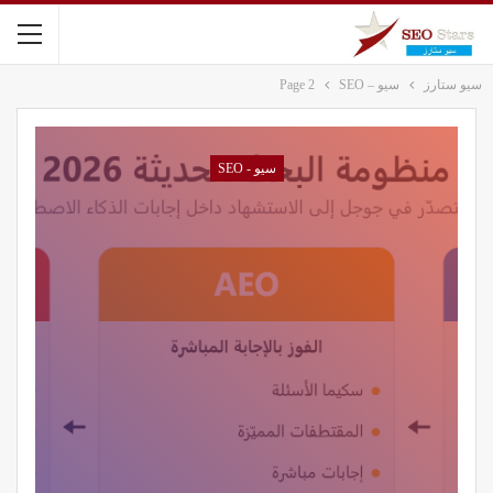
سيو ستارز
سيو – SEO
Page 2
سيو - SEO