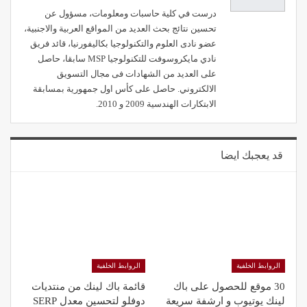
درست في كلية حاسبات ومعلومات، مسؤول عن
تحسين نتائج بحث العديد من المواقع العربية والاجنبية،
عضو نادى العلوم والتكنولوجيا بكاليفورنيا، قائد فريق
نادي مايكروسوفت للتكنولوجيا MSP سابقا، حاصل
على العديد من الشهادات فى مجال التسويق
الالكتروني. حاصل على كأس اول جمهورية بمسابقة
الابتكارات الهندسية 2009 و 2010.
قد يعجبك ايضا
الروابط الخلفية
الروابط الخلفية
30 موقع للحصول على باك
قائمة باك لينك من منتديات
لينك يوتيوب و ارشفة سريعة
دوفلو لتحسين معدل SERP