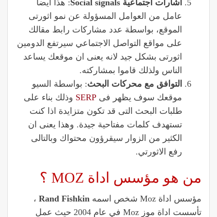
اشارات اجتماعية Social signals
: هذا ايضا
عامل من العوامل المسؤولة عن نمو اثورتى
الموقع، بواسطة عدد مشاركات رابط مقالك
على مواقع التواصل الاجتماعي سيرتفع الدومين
اثورتى بشكل جيد لانه يعنى ان موقعك يساعد
الناس ولذلك قاموا بمشاركته.
التوافق مع محركات البحث
:
بواسطة السيو
موقعك سوف يظهر فى
SERP
وذلك بناء على
طلبات البحث التى قد تكون متزايدة اذا كنت
تستهدف كلمات مفتاحية جيدة. وهذا يعنى ان
الكثير من الزوار سيقرؤون محتواك وبالتالى
رفع الاثورتي.
من هو مؤسس اداة MOZ ؟
مؤسس اداة Moz شخص اسمه
Rand Fishkin
،
تأسست اداة موز Moz في عام 2004 حيث عمل