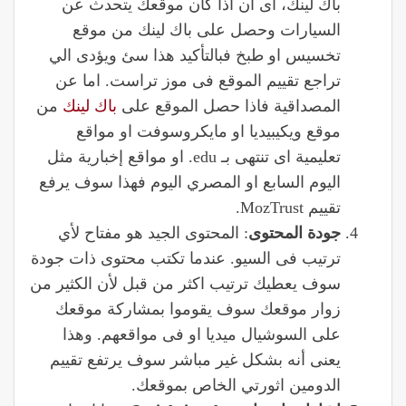
باك لينك، اى ان اذا كان موقعك يتحدث عن
السيارات وحصل على باك لينك من موقع
تخسيس او طبخ فبالتأكيد هذا سئ ويؤدى الي
تراجع تقييم الموقع فى موز تراست. اما عن
المصداقية فاذا حصل الموقع على
باك لينك
من
موقع ويكيبيديا او مايكروسوفت او مواقع
تعليمية اى تنتهى بـ edu. او مواقع إخبارية مثل
اليوم السابع او المصري اليوم فهذا سوف يرفع
تقييم MozTrust.
جودة
المحتوى
: المحتوى الجيد هو مفتاح لأي
ترتيب فى السيو. عندما تكتب محتوى ذات جودة
سوف يعطيك ترتيب اكثر من قبل لأن الكثير من
زوار موقعك سوف يقوموا بمشاركة موقعك
على السوشيال ميديا او فى مواقعهم. وهذا
يعنى أنه بشكل غير مباشر سوف يرتفع تقييم
الدومين اثورتي الخاص بموقعك.