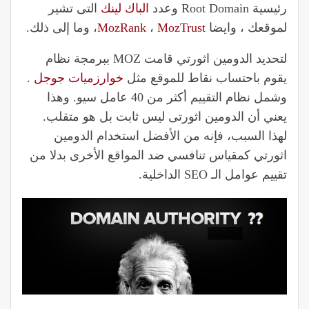
رئيسية Root Domain وعدد
الباك لينك
التى تشير
لموقعك ، وايضا
MozTrust
،
MozRank
، وما إلى ذلك.
لتحديد الدومين اثورتي قامت MOZ ببرمجة نظام
يقوم باحتساب نقاط للموقع مثل
خوارزميات جوجل
.
وشمل نظام التقييم أكثر من 40 عامل سيو. وهذا
يعني أن الدومين اثورتى ليس ثابت بل هو متقلب.
لهذا السبب، فإنه من الأفضل استخدام الدومين
اثورتي كمقياس تنافسي ضد المواقع الأخرى بدلا من
تقييم عوامل الـ SEO الداخلية.