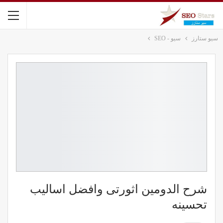
سيو ستارز
سيو - SEO
شرح الدومين اثورتى وافضل اساليب
تحسينه